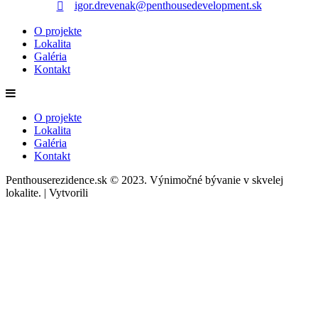
igor.drevenak@penthousedevelopment.sk
O projekte
Lokalita
Galéria
Kontakt
O projekte
Lokalita
Galéria
Kontakt
Penthouserezidence.sk © 2023.
Výnimočné bývanie v skvelej
lokalite. | Vytvorili